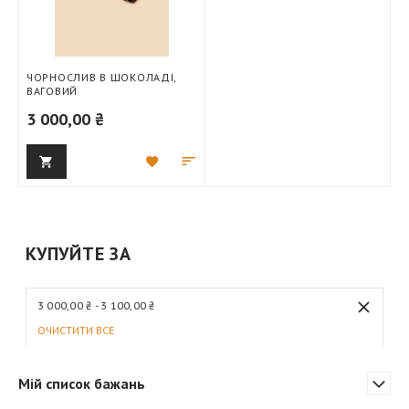
ЧОРНОСЛИВ В ШОКОЛАДІ,
ВАГОВИЙ
3 000,00 ₴
Додати
Додати
до
для
списку
порівняння
бажань
КУПУЙТЕ ЗА
3 000,00 ₴ - 3 100,00 ₴
ОЧИСТИТИ ВСЕ
Мій список бажань