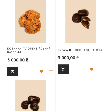
КОЗИНАК ФЛОРЕНТІЙСЬКИЙ ,
КУРАГА В ШОКОЛАДІ, ВАГОВА
ВАГОВИЙ
3 000,00 ₴
3 000,00 ₴
Додати
Дод
Додати
Додати
до
для
до
для
списку
порі
списку
порівняння
бажань
бажань