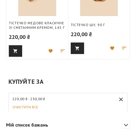
ТІСТЕЧКО МЕДОВЕ КЛАСИЧНЕ
ТІСТЕЧКО ШУ, 90 Г
ЗІ СМЕТАННИМ КРЕМОМ, 145 Г
220,00 ₴
220,00 ₴
Додати
Дод
Додати
Додати
до
для
до
для
списку
порі
списку
порівняння
бажань
бажань
КУПУЙТЕ ЗА
220,00 ₴ - 230,00 ₴
ОЧИСТИТИ ВСЕ
Мій список бажань