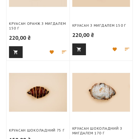
КРУАСАН ОРАНЖ З МИГДАЛЕМ
КРУАСАН З МИГДАЛЕМ 150 Г
150 Г
220,00 ₴
220,00 ₴
Додати
Дод
Додати
Додати
до
для
до
для
списку
порі
списку
порівняння
бажань
бажань
КРУАСАН ШОКОЛАДНИЙ З
КРУАСАН ШОКОЛАДНИЙ 75 Г
МИГДАЛЕМ 170 Г