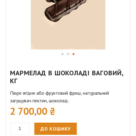
Перейти
до
МАРМЕЛАД В ШОКОЛАДІ ВАГОВИЙ,
початку
КГ
галереї
зображень
Пюре ягідне або фруктовий фреш, натуральний
загущувач пектин, шоколад.
2 700,00 ₴
ДО КОШИКУ