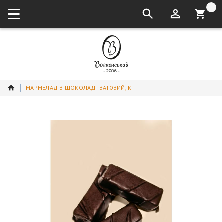
кошик:
МАРМЕЛАД В ШОКОЛАДІ ВАГОВИЙ, КГ
Перейти
до
кінця
галереї
зображень