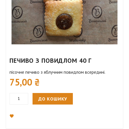
Перейти
до
ПЕЧИВО З ПОВИДЛОМ 40 Г
початку
галереї
пісочне печиво з яблучним повидлом всередині.
75,00 ₴
зображень
ДО КОШИКУ