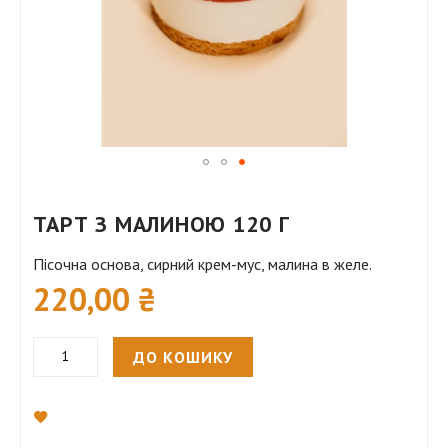
Перейти
до
ТАРТ З МАЛИНОЮ 120 Г
початку
галереї
Пісочна основа, сирний крем-мус, малина в желе.
220,00 ₴
зображень
ДО КОШИКУ