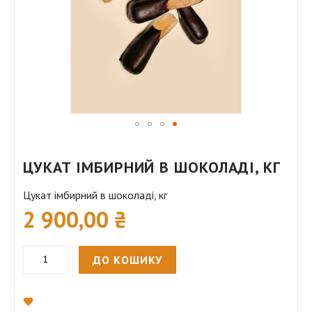
Перейти
до
ЦУКАТ ІМБИРНИЙ В ШОКОЛАДІ, КГ
початку
галереї
Цукат імбирний в шоколаді, кг
2 900,00 ₴
зображень
ДО КОШИКУ