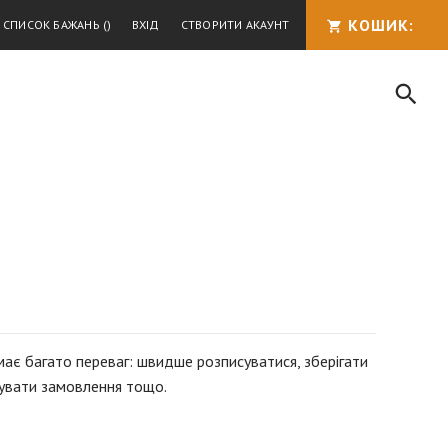
КОШИК:
Й СПИСОК БАЖАНЬ
ВХІД
СТВОРИТИ АКАУНТ
Пошу
ПОШУК
має багато переваг: швидше розписуватися, зберігати
жувати замовлення тощо.