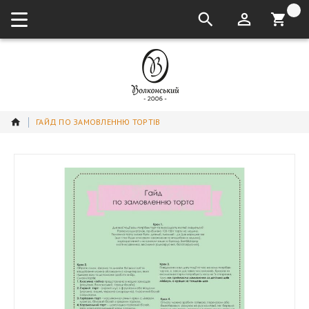
кошик:
ГАЙД ПО ЗАМОВЛЕННЮ ТОРТІВ
Перейти
до
кінця
галереї
зображень