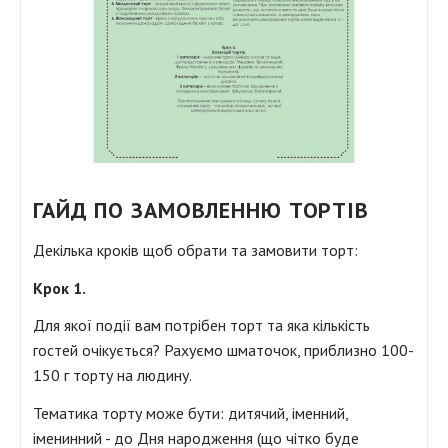
Перейти
до
ГАЙД ПО ЗАМОВЛЕННЮ ТОРТІВ
початку
галереї
Декілька кроків щоб обрати та замовити торт:
зображень
Крок 1.
Для якої події вам потрібен торт та яка кількість
гостей очікується? Рахуємо шматочок, приблизно 100-
150 г торту на людину.
Тематика торту може бути: дитячий, іменний,
іменинний - до Дня народження (що чітко буде