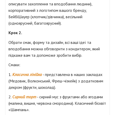
описувати захоплення та вподобання людини),
корпоративний з логотипом вашого бренду,
БейбіШауер (хлопчик/дівчинка), весільний
(одноярусний, багатоярусний).
Крок 2.
Обрати смак, форму та дизайн, всі ваші ідеї та
вподобання можна обговорити з кондитером, який
підкаже вам та допоможе зробити вибір.
Смаки:
1.
Класична лінійка
- представлена в наших закладах
(Медовик, Волконський, Фреш-чізкейк) з додатковим
декром (фрукти, шоколад).
2.
Сирний торт
- сирний мус з фруктами або ягодами
(малина, вишня, червона смородина). Класичний бісквіт
«Шампань».