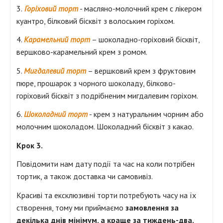
3.
Горіховий торт
- масляно-молочний крем с лікером
куантро, білковий бісквіт з волоським горіхом.
4.
Карамельний торт
– шоколадно-горіховий бісквіт,
вершково-карамельний крем з ромом.
5.
Мигдалевий торт
– вершковий крем з фруктовим
пюре, прошарок з чорного шоколаду, білково-
горіховий бісквіт з подрібненим мигдалевим горіхом.
6.
Шоколадний торт
- крем з натуральним чорним або
молочним шоколадом. Шоколадний бісквіт з какао.
Крок 3.
Повідомити нам дату події та час на коли потрібен
тортик, а також доставка чи самовивіз.
Красиві та ексклюзивні торти потребують часу на їх
створення, тому ми приймаємо
замовлення за
декілька днів мінімум, а краще за тиждень-два.