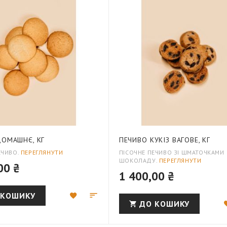
ДОМАШНЄ, КГ
ПЕЧИВО КУКІЗ ВАГОВЕ, КГ
ЕЧИВО.
ПЕРЕГЛЯНУТИ
ПІСОЧНЕ ПЕЧИВО ЗІ ШМАТОЧКАМИ
ШОКОЛАДУ.
ПЕРЕГЛЯНУТИ
00 ₴
1 400,00 ₴
Додати
Додати
 КОШИКУ
ДО КОШИКУ
до
для
списку
порівняння