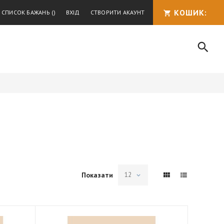
КОШИК:
Й СПИСОК БАЖАНЬ
ВХІД
СТВОРИТИ АКАУНТ
Пошу
ПОШУК
Показати