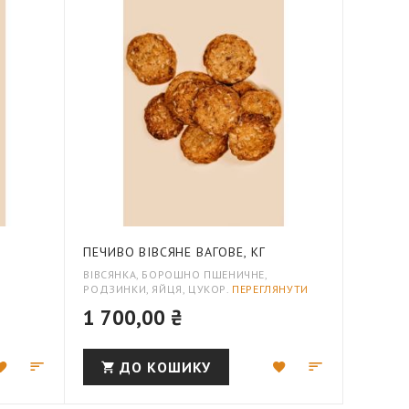
ПЕЧИВО ВІВСЯНЕ ВАГОВЕ, КГ
ВІВСЯНКА, БОРОШНО ПШЕНИЧНЕ,
РОДЗИНКИ, ЯЙЦЯ, ЦУКОР.
ПЕРЕГЛЯНУТИ
1 700,00 ₴
Додати
Додати
Додати
Додати
ДО КОШИКУ
до
для
до
для
списку
порівняння
списку
порівняння