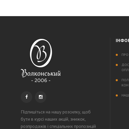
ІНФО
ПРО
ДОС
ОПЛ
ПОЛ
КОН
НАШ
Підпишіться на нашу розсилку
, щоб
бути в курсі наших акцій, знижок,
розпродажів і спеціальних пропозицій