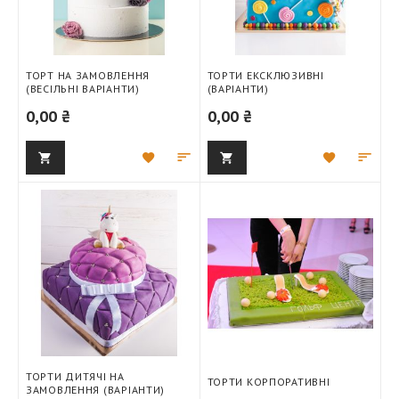
ТОРТ НА ЗАМОВЛЕННЯ
ТОРТИ ЕКСКЛЮЗИВНІ
(ВЕСІЛЬНІ ВАРІАНТИ)
(ВАРІАНТИ)
0,00 ₴
0,00 ₴
Додати
Додати
Додати
Дод
до
для
до
для
списку
порівняння
списку
порі
бажань
бажань
ТОРТИ ДИТЯЧІ НА
ТОРТИ КОРПОРАТИВНІ
ЗАМОВЛЕННЯ (ВАРІАНТИ)