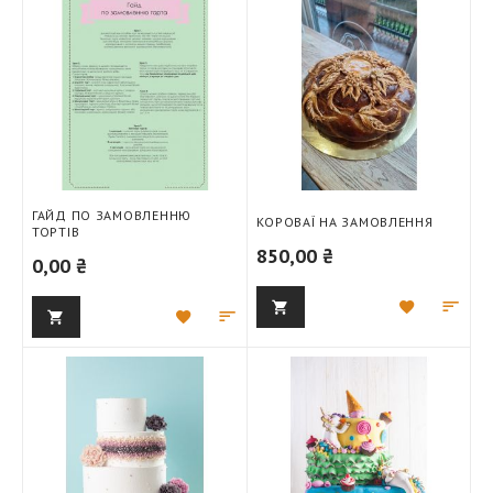
ГАЙД ПО ЗАМОВЛЕННЮ
КОРОВАЇ НА ЗАМОВЛЕННЯ
ТОРТІВ
850,00 ₴
0,00 ₴
Додати
Дод
Додати
Додати
до
для
до
для
списку
порі
списку
порівняння
бажань
бажань