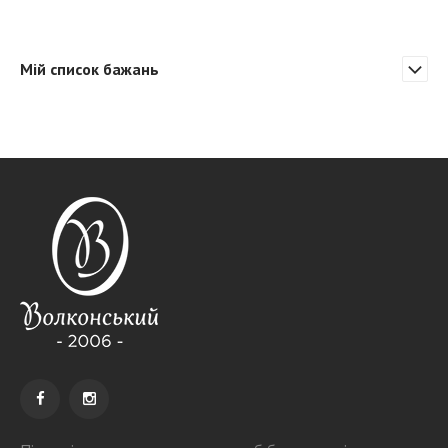
бажань
Мій список бажань