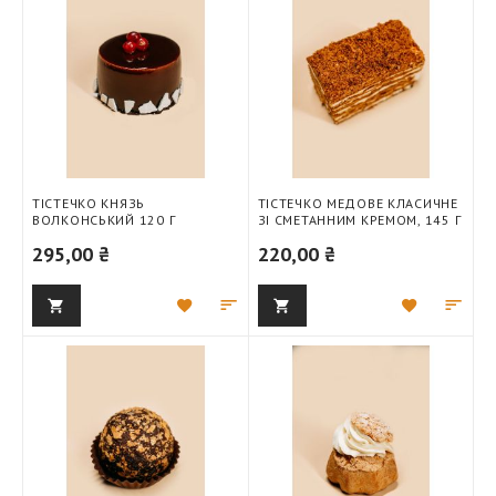
бажань
бажань
ТІСТЕЧКО КНЯЗЬ
ТІСТЕЧКО МЕДОВЕ КЛАСИЧНЕ
ВОЛКОНСЬКИЙ 120 Г
ЗІ СМЕТАННИМ КРЕМОМ, 145 Г
295,00 ₴
220,00 ₴
Додати
Додати
Додати
Дод
до
для
до
для
списку
порівняння
списку
порі
бажань
бажань