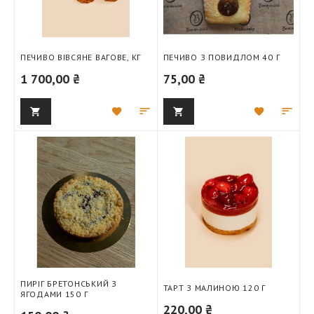
ПЕЧИВО ВІВСЯНЕ ВАГОВЕ, КГ
ПЕЧИВО З ПОВИДЛОМ 40 Г
1 700,00 ₴
75,00 ₴
Додати
Додати
Додати
Дод
до
для
до
для
списку
порівняння
списку
порі
бажань
бажань
ПИРІГ БРЕТОНСЬКИЙ З
ТАРТ З МАЛИНОЮ 120 Г
ЯГОДАМИ 150 Г
220,00 ₴