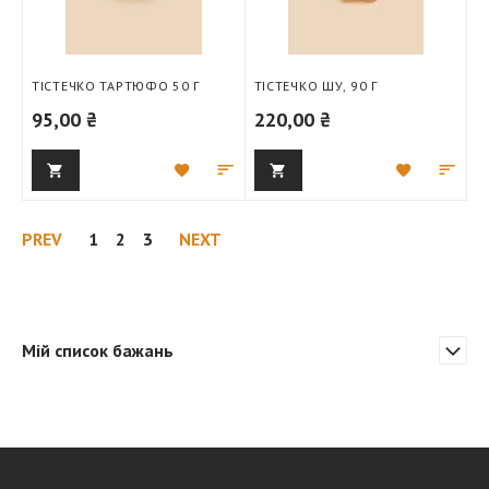
ТІСТЕЧКО ТАРТЮФО 50 Г
ТІСТЕЧКО ШУ, 90 Г
95,00 ₴
220,00 ₴
Додати
Додати
Додати
Дод
до
для
до
для
списку
порівняння
списку
порі
Попередня
ПОПЕРЕДНЯ
Попередня
Ви зараз читаєте сторінку
Попередня
ПОПЕРЕДНЯ
PREV
1
2
3
NEXT
бажань
бажань
Мій список бажань